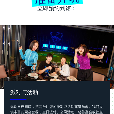
立即预约到馆：
派对与活动
ok
opgolf on YouTube
无论日夜阴晴，拓高乐让您的派对或活动充满乐趣。我们提
供丰富的聚会套餐，生日派对、公司活动、慈善宴会或社交