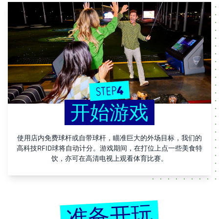
4
STEP
开始游戏
使用店内免费球杆或自带球杆，瞄准巨大的外场目标，我们的
高科技RFID球将自动计分。游戏期间，在打位上点一些美食特
饮，亦可在高清电视上观看体育比赛。
准备开玩