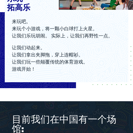
拓高乐
来玩吧。
来玩个小游戏，将一颗小白球打上火星。
让我们乐玩胡闹。 实际上，让我们再野性一点。
让我们动起来。
让我们拿出夹脚拖，穿上连帽衫。
让我们玩一些颠覆传统的体育游戏。
游戏开始！
目前我们在中国有一个场
馆: